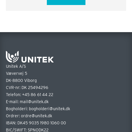
Unitek A/S
Vævervej 5
DK-8800 Viborg
CVR-nr: DK 25494296
Telefon:
+45 86 61 44 22
E-mail:
mail@unitek.dk
Bogholderi:
bogholderi@unitek.dk
Ordrer:
ordre@unitek.dk
IBAN: DK45 9035 1980 1060 00
BIC/SWIFT: SPNODK22