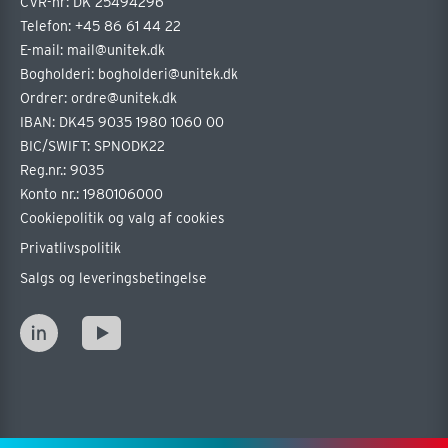
CVR-nr: DK 25494296
Telefon:
+45 86 61 44 22
E-mail:
mail@unitek.dk
Bogholderi:
bogholderi@unitek.dk
Ordrer:
ordre@unitek.dk
IBAN: DK45 9035 1980 1060 00
BIC/SWIFT: SPNODK22
Reg.nr.: 9035
Konto nr.: 1980106000
Cookiepolitik og valg af cookies
Privatlivspolitik
Salgs og leveringsbetingelse