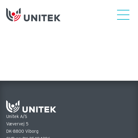
Unitek A/S
Vævervej 5
DK-8800 Viborg