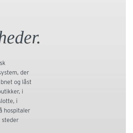
ide skal adgangen til nogle lokaler, kontorer
ingsområder begrænses dels af
mæssige og dels af hygiejniske årsager.
heder.
Læs mere
sk
system, der
bnet og låst
utikker, i
lotte, i
å hospitaler
 steder