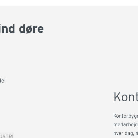
sind døre
del
Kon
Kontorbygn
medarbejde
hver dag, 
USTRI