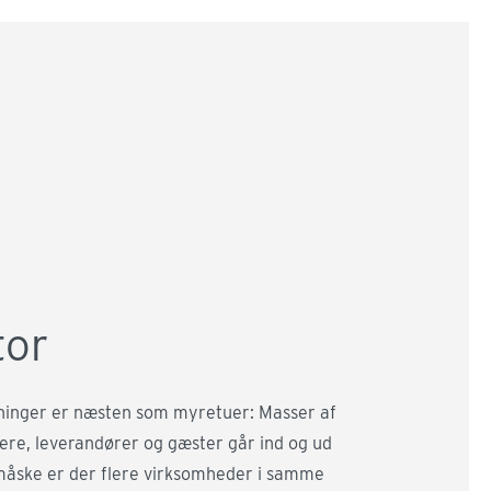
tor
inger er næsten som myretuer: Masser af
re, leverandører og gæster går ind og ud
måske er der flere virksomheder i samme