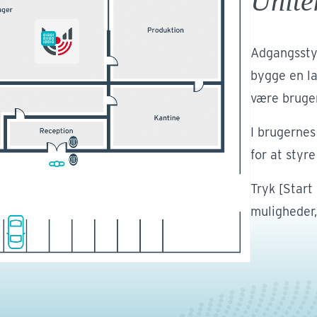
Unite
Adgangssty
bygge en la
være bruger
I brugernes
for at styr
Tryk [Start
muligheder,
Indu
Danske ind
Uvedkommen
oplysninger