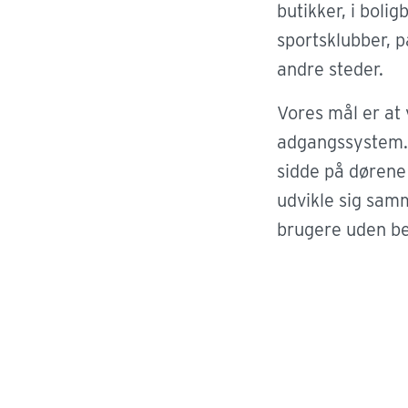
kan færdes 
butikker, i boligb
kontrollere
sportsklubber, 
personale
andre steder.
Vores mål er at 
adgangssystem. 
sidde på døren
udvikle sig sa
brugere uden be