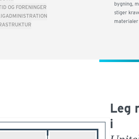
bygning, m
TID OG FORENINGER
stiger krav
IGADMINISTRATION
materialer
FRASTRUKTUR
Leg 
i