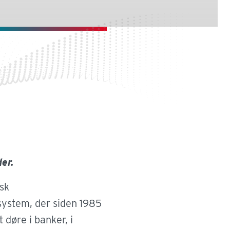
annelse
er.
sk
annelsesinstitutioner, som folkeskoler,
ystem, der siden 1985
erhvervsskoler og universiteter, er drevet
 døre i banker, i
ke om et åbent uddannelsesmiljø, hvor alle