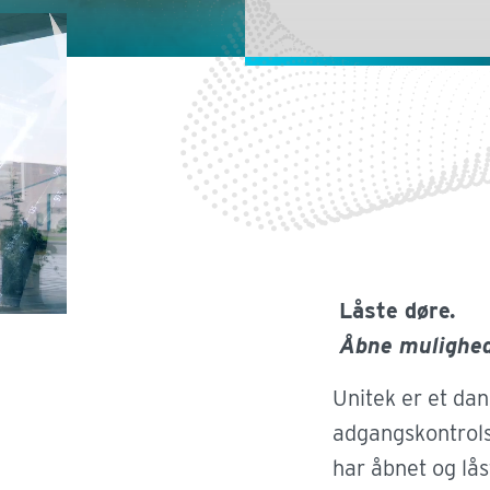
Låste døre.
Udd
Åbne mulighed
Unitek er et dan
Danske udd
adgangskontrols
gymnasier, 
har åbnet og låst
med et øns