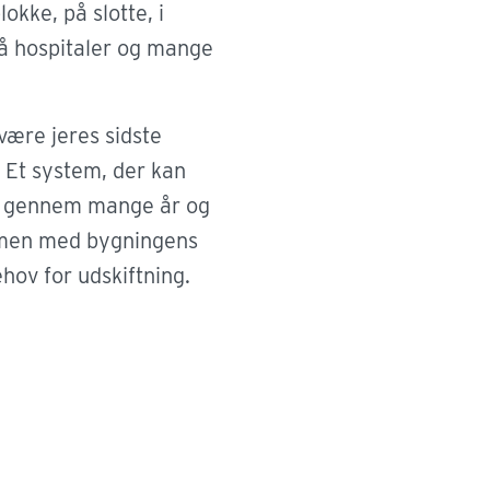
frit. Men samtidig er der behov for at
lokke, på slotte, i
 adgangen til faglokaler, laboratorier og
på hospitaler og mange
områder.
være jeres sidste
Læs mere
Et system, der kan
e gennem mange år og
mmen med bygningens
hov for udskiftning.