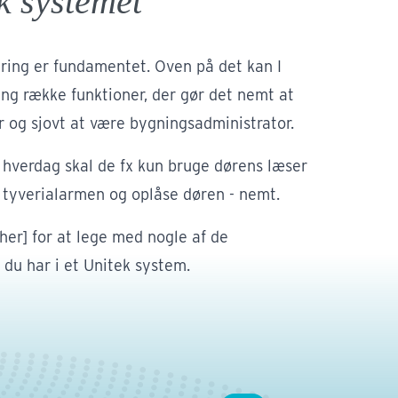
k systemet
ring er fundamentet. Oven på det kan I
ng række funktioner, der gør det nemt at
 og sjovt at være bygningsadministrator.
 hverdag skal de fx kun bruge dørens læser
e tyverialarmen og oplåse døren - nemt.
 her] for at lege med nogle af de
 du har i et Unitek system.
stri
ustrivirksomheder har meget at passe på.
de skal ikke have adgang til materialer, it,
 eller fysiske lokationer, men samtidig må