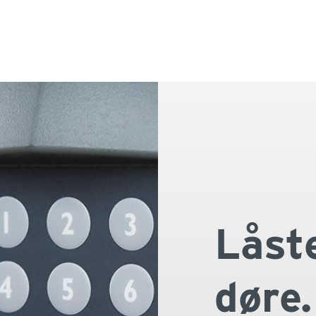
Sun
Låst
Adgangsfor
døre.
På den ene
patienter o