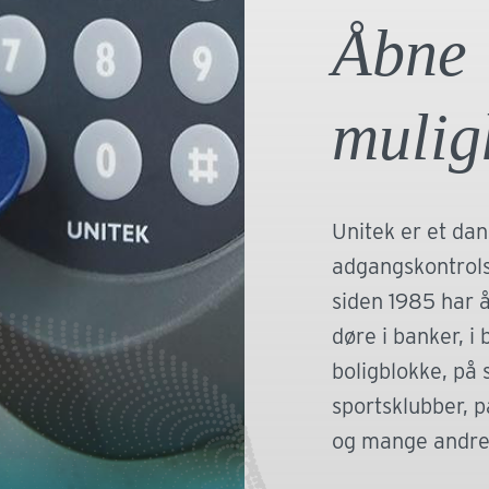
den anden s
Åbne
og opbevar
sikkerheds
mulig
Unitek er et dan
adgangskontrol
siden 1985 har å
døre i banker, i b
boligblokke, på s
sportsklubber, p
og mange andre