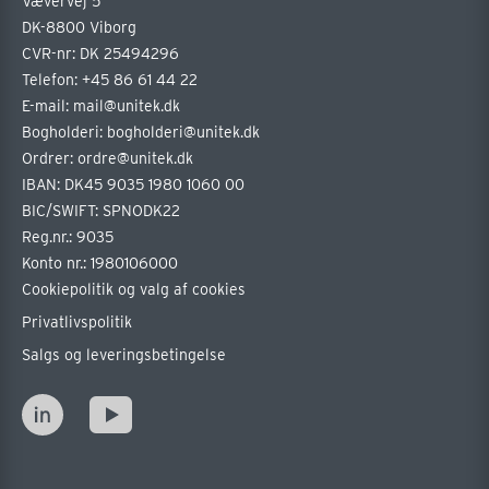
Vævervej 5
DK-8800 Viborg
CVR-nr: DK 25494296
Telefon:
+45 86 61 44 22
E-mail:
mail@unitek.dk
Bogholderi:
bogholderi@unitek.dk
Ordrer:
ordre@unitek.dk
IBAN: DK45 9035 1980 1060 00
BIC/SWIFT: SPNODK22
Reg.nr.: 9035
Konto nr.: 1980106000
Cookiepolitik og valg af cookies
Privatlivspolitik
Salgs og leveringsbetingelse