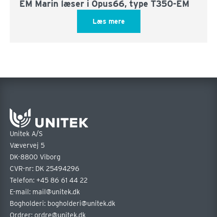
EM Marin læser i Opus66, type T350-EM
Læs mere
Unitek A/S
Vævervej 5
DK-8800 Viborg
CVR-nr: DK 25494296
Telefon:
+45 86 61 44 22
E-mail:
mail@unitek.dk
Bogholderi:
bogholderi@unitek.dk
Ordrer:
ordre@unitek.dk