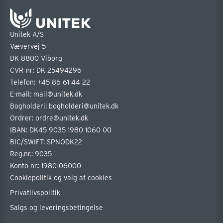
Unitek A/S
Vævervej 5
DK-8800 Viborg
CVR-nr: DK 25494296
Telefon:
+45 86 61 44 22
E-mail:
mail@unitek.dk
Bogholderi:
bogholderi@unitek.dk
Ordrer:
ordre@unitek.dk
IBAN: DK45 9035 1980 1060 00
BIC/SWIFT: SPNODK22
Reg.nr.: 9035
Konto nr.: 1980106000
Cookiepolitik og valg af cookies
Privatlivspolitik
Salgs og leveringsbetingelse