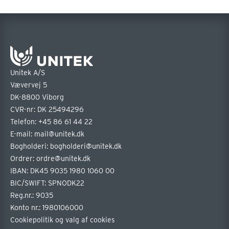
Unitek A/S
Vævervej 5
DK-8800 Viborg
CVR-nr: DK 25494296
Telefon:
+45 86 61 44 22
E-mail:
mail@unitek.dk
Bogholderi:
bogholderi@unitek.dk
Ordrer:
ordre@unitek.dk
IBAN: DK45 9035 1980 1060 00
BIC/SWIFT: SPNODK22
Reg.nr.: 9035
Konto nr.: 1980106000
Cookiepolitik og valg af cookies