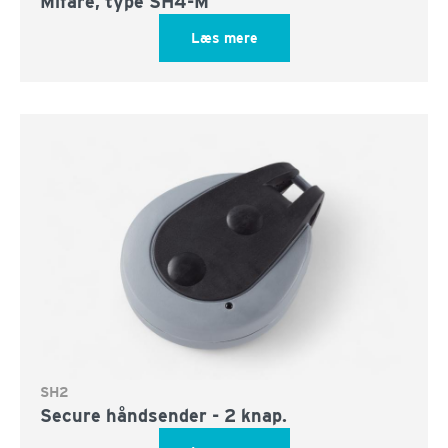
Mifare, type SH4-M
Læs mere
SH2
Secure håndsender - 2 knap.