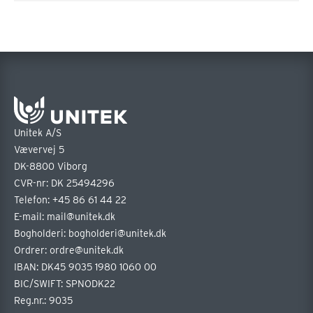
Unitek A/S
Vævervej 5
DK-8800 Viborg
CVR-nr: DK 25494296
Telefon:
+45 86 61 44 22
E-mail:
mail@unitek.dk
Bogholderi:
bogholderi@unitek.dk
Ordrer:
ordre@unitek.dk
IBAN: DK45 9035 1980 1060 00
BIC/SWIFT: SPNODK22
Reg.nr.: 9035