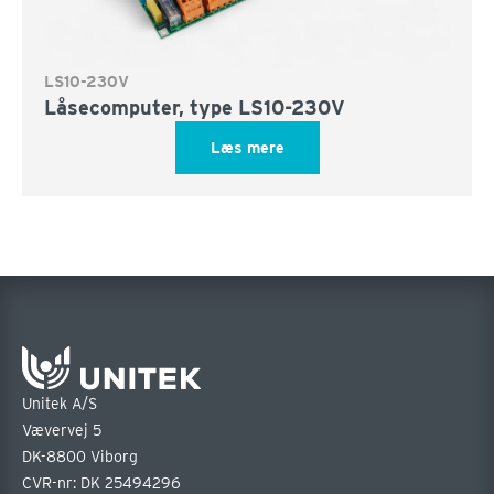
LS10-230V
Låsecomputer, type LS10-230V
Læs mere
Unitek A/S
Vævervej 5
DK-8800 Viborg
CVR-nr: DK 25494296