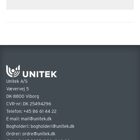
Unitek A/S
Vævervej 5
DK-8800 Viborg
CVR-nr: DK 25494296
Telefon:
+45 86 61 44 22
E-mail:
mail@unitek.dk
Bogholderi:
bogholderi@unitek.dk
Ordrer:
ordre@unitek.dk