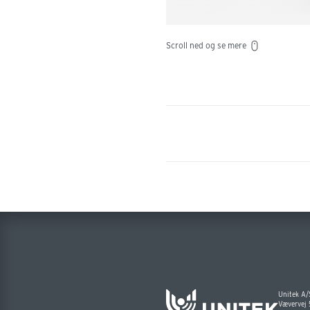
Scroll ned og se mere
Unitek A/
Vævervej 