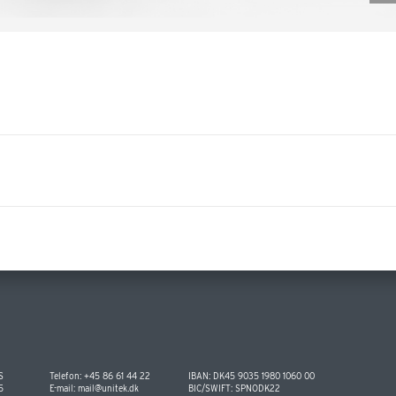
S
Telefon:
+45 86 61 44 22
IBAN: DK45 9035 1980 1060 00
5
E-mail:
mail@unitek.dk
BIC/SWIFT: SPNODK22