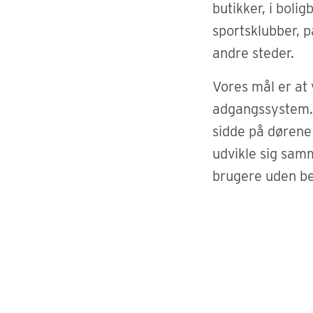
kan færdes 
butikker, i boligb
kontrollere
sportsklubber, 
personale
andre steder.
Vores mål er at 
adgangssystem. 
sidde på døren
udvikle sig sa
brugere uden be