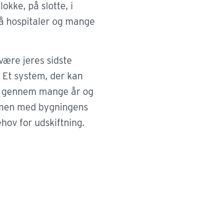
frit. Men samtidig er der behov for at
lokke, på slotte, i
 adgangen til faglokaler, laboratorier og
på hospitaler og mange
områder.
være jeres sidste
Læs mere
Et system, der kan
e gennem mange år og
mmen med bygningens
hov for udskiftning.