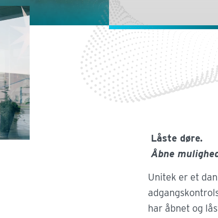
Låste døre.
Udd
Åbne mulighed
Unitek er et dan
Danske udd
adgangskontrols
gymnasier, 
har åbnet og låst
med et øns