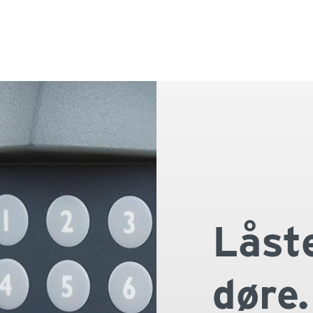
Sun
Låst
Adgangsfor
døre.
På den ene
patienter o