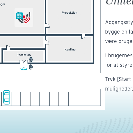
Unite
Adgangssty
bygge en la
være bruger
I brugernes
for at styr
Tryk [Start
muligheder,
Indu
Danske ind
Uvedkommen
oplysninger