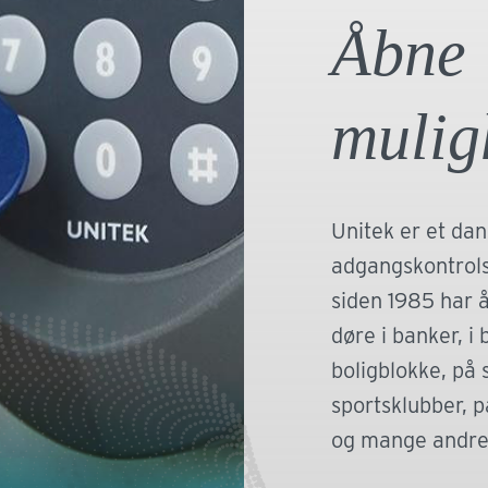
den anden s
Åbne
og opbevar
sikkerheds
mulig
Unitek er et dan
adgangskontrol
siden 1985 har å
døre i banker, i b
boligblokke, på s
sportsklubber, p
og mange andre