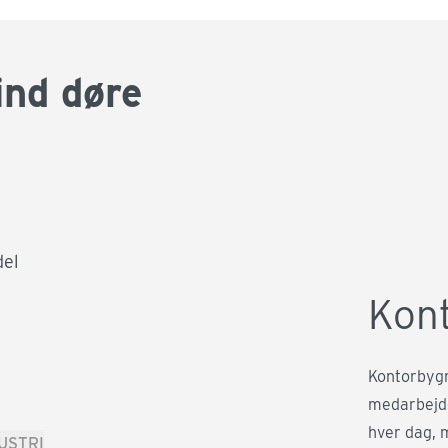
sind døre
del
Kon
Kontorbygn
medarbejde
hver dag, 
USTRI