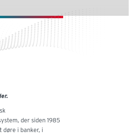
annelse
er.
sk
annelsesinstitutioner, som folkeskoler,
ystem, der siden 1985
erhvervsskoler og universiteter, er drevet
 døre i banker, i
ke om et åbent uddannelsesmiljø, hvor alle