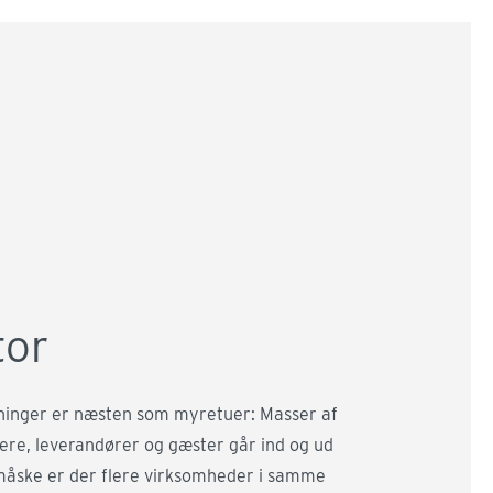
tor
inger er næsten som myretuer: Masser af
re, leverandører og gæster går ind og ud
måske er der flere virksomheder i samme