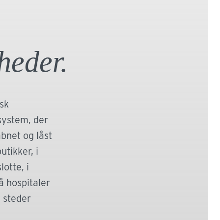
ide skal adgangen til nogle lokaler, kontorer
ingsområder begrænses dels af
mæssige og dels af hygiejniske årsager.
heder.
Læs mere
sk
system, der
bnet og låst
utikker, i
lotte, i
å hospitaler
 steder